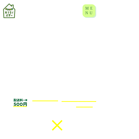
ME
NU