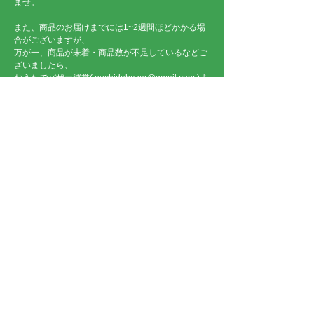
ませ。
また、商品のお届けまでには1~2週間ほどかかる場
合がございますが、
万が一、商品が未着・商品数が不足しているなどご
ざいましたら、
おうちでバザー運営(
ouchidebazar@gmail.com
)ま
でお問い合わせください。
▼ 協賛企業 ▼
ご協賛いただきまして、ありがとうございます。
アトリエオンド
一級建築士事務所